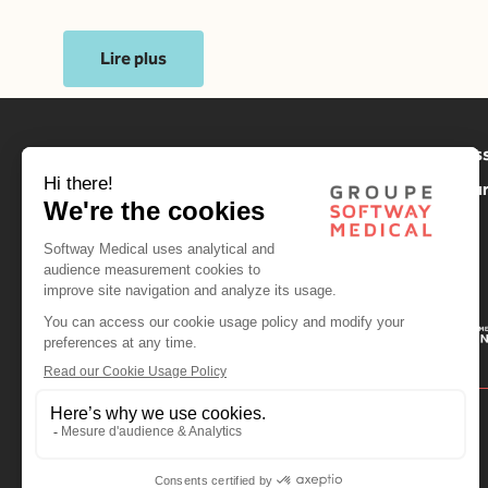
La d
Lire plus
Notre mis
Nos valeu
Contact