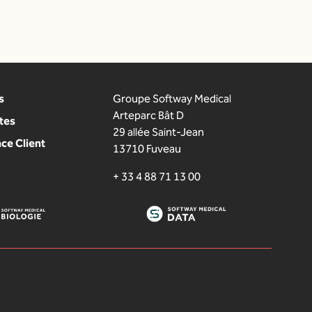
s
Groupe Softway Medical
Arteparc Bât D
tes
29 allée Saint-Jean
ce Client
13710 Fuveau
+ 33 4 88 71 13 00