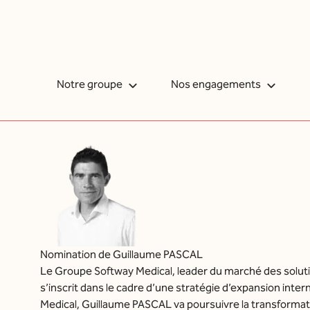
Notre groupe
Nos engagements
Accueil
|
Groupe
Nos 3 métiers
Notre mission
Les 
Nos valeurs
Certifications, qualité et sécurité
La m
Nos innovations
Notre démarche RSE
L’im
Nomination de Guillaume PASCAL
Notre histoire et gouvernance
My Academy
La m
Le Groupe Softway Medical, leader du marché des solut
s’inscrit dans le cadre d’une stratégie d’expansion in
Nos implantations
La b
Medical, Guillaume PASCAL va poursuivre la transforma