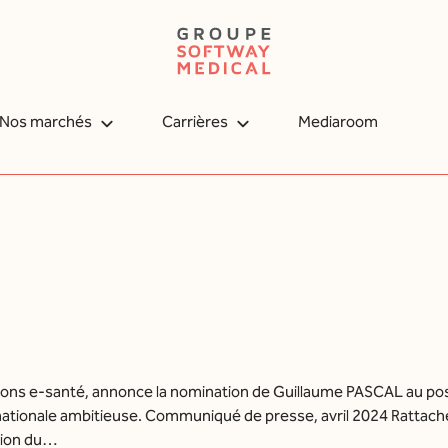
Nos marchés
Carrières
Mediaroom
établissements de santé
Nous rejoindre
édecine de proximité
Nos offres d’emploi
agerie médicale
édecine nucléaire
ions e-santé, annonce la nomination de Guillaume PASCAL au po
ternationale ambitieuse. Communiqué de presse, avril 2024 Ratta
iologie médicale
tion du…