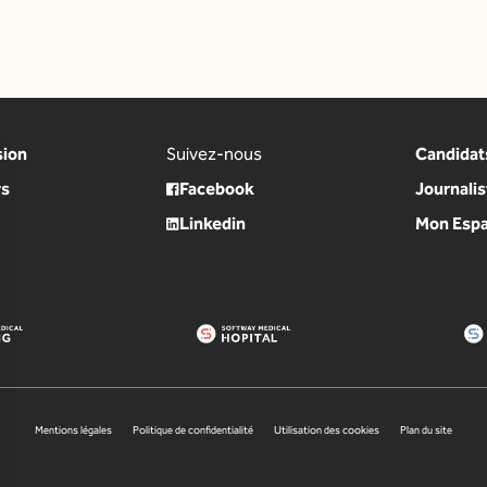
ata
sion
Suivez-nous
Candidat
rs
Facebook
Journalis
Linkedin
Mon Espa
Mentions légales
Politique de confidentialité
Utilisation des cookies
Plan du site