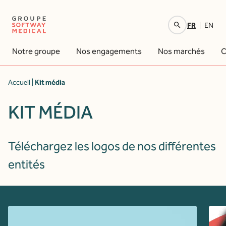
FR
EN
Votre recherche
Notre groupe
Nos engagements
Nos marchés
C
Accueil
|
Kit média
KIT MÉDIA
Téléchargez les logos de nos différentes
entités