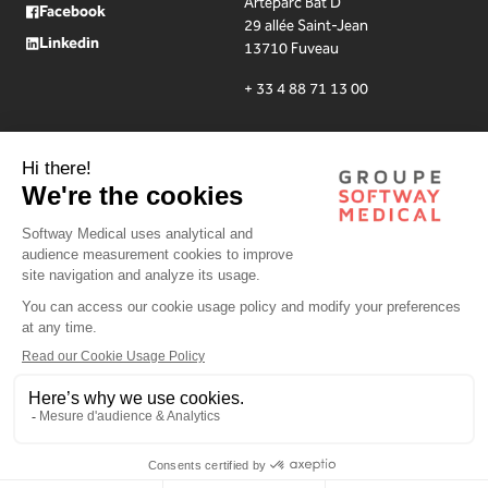
Arteparc Bât D
Facebook
29 allée Saint-Jean
Linkedin
13710 Fuveau
+ 33 4 88 71 13 00
Mentions légales
Politique de confidentialité
Utilisation des cookies
Plan du site