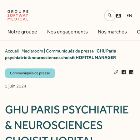
FR
EN
Votre recherche
Notre groupe
Nos engagements
Nos marchés
C
Accueil
|
Mediaroom
|
Communiqués de presse
|
GHU Paris
psychiatrie & neurosciences choisit HOPITAL MANAGER
Communiqués de presse
5 juin 2024
GHU PARIS PSYCHIATRIE
& NEUROSCIENCES