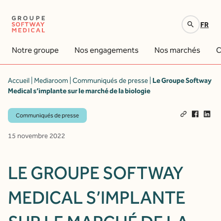
FR
Votre recherche
Notre groupe
Nos engagements
Nos marchés
C
Accueil
|
Mediaroom
|
Communiqués de presse
|
Le Groupe Softway
Medical s’implante sur le marché de la biologie
Communiqués de presse
15 novembre 2022
LE GROUPE SOFTWAY
MEDICAL S’IMPLANTE