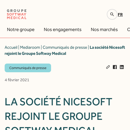
FR
Votre recherche
Notre groupe
Nos engagements
Nos marchés
C
Accueil
|
Mediaroom
|
Communiqués de presse
|
La société Nicesoft
rejoint le Groupe Softway Medical
Communiqués de presse
4 février 2021
LA SOCIÉTÉ NICESOFT
REJOINT LE GROUPE