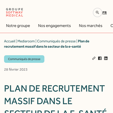
FR
Votre recherche
Notre groupe
Nos engagements
Nos marchés
C
Accueil
|
Mediaroom
|
Communiqués de presse
|
Plan de
recrutement massif dans le secteur de la e-santé
Communiqués de presse
28 février 2023
PLAN DE RECRUTEMENT
MASSIF DANS LE