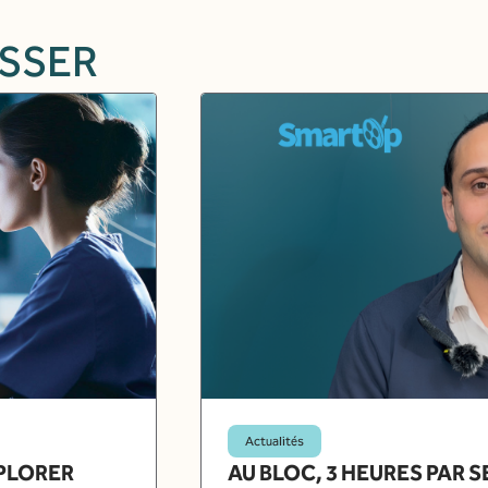
ESSER
Actualités
XPLORER
AU BLOC, 3 HEURES PAR 