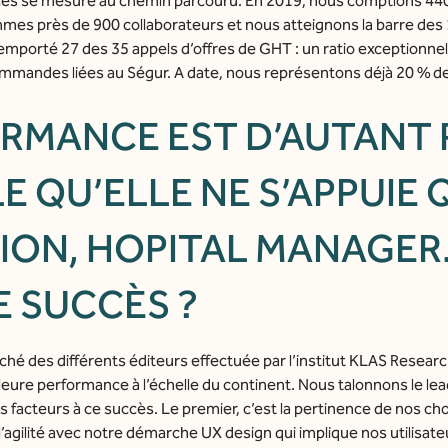
cès se mesure au chemin parcouru. En 2019, nous comptions 440 s
ommes près de 900 collaborateurs et nous atteignons la barre des 1
 remporté 27 des 35 appels d’offres de GHT : un ratio exceptionn
ommandes liées au Ségur. A date, nous représentons déjà 20 % d
RMANCE EST D’AUTANT 
 QU’ELLE NE S’APPUIE 
ION, HOPITAL MANAGE
E SUCCÈS ?
rché des différents éditeurs effectuée par l’institut KLAS Resea
leure performance à l’échelle du continent. Nous talonnons le le
is facteurs à ce succès. Le premier, c’est la pertinence de nos c
t l’agilité avec notre démarche UX design qui implique nos utilisat