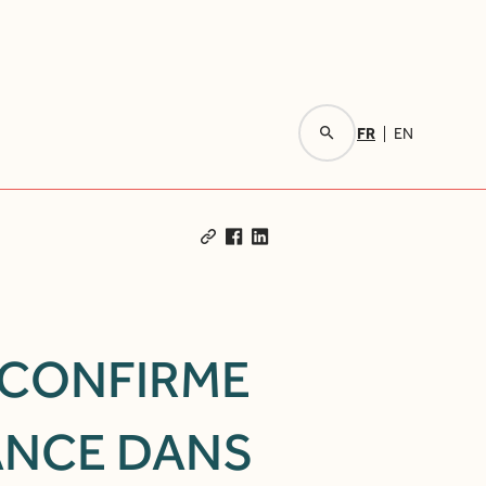
FR
EN
Votre recherche
méro 39 du magazine DSIH.
Rechercher
 CONFIRME
ANCE DANS