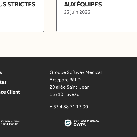
US STRICTES
AUX ÉQUIPES
23 juin 2026
s
Groupe Softway Medical
Arteparc Bât D
tes
29 allée Saint-Jean
ce Client
13710 Fuveau
+ 33 4 88 71 13 00