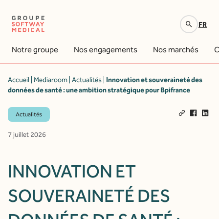
FR
Votre recherche
Notre groupe
Nos engagements
Nos marchés
C
Accueil
|
Mediaroom
|
Actualités
|
Innovation et souveraineté des
données de santé : une ambition stratégique pour Bpifrance
Actualités
7 juillet 2026
INNOVATION ET
SOUVERAINETÉ DES