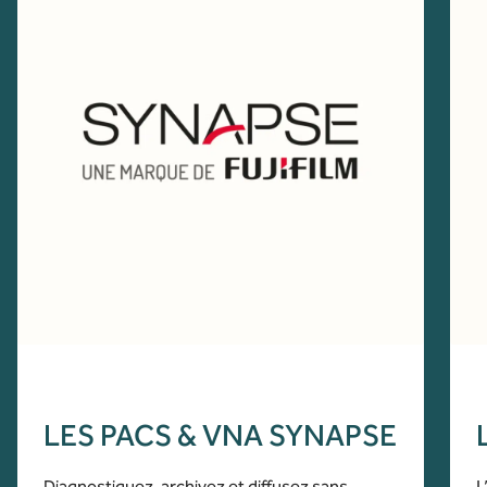
LES PACS & VNA SYNAPSE
Diagnostiquez, archivez et diffusez sans
L