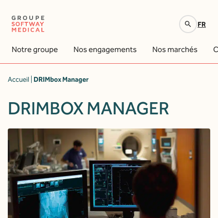
FR
Votre recherche
Notre groupe
Nos engagements
Nos marchés
C
Accueil
|
DRIMbox Manager
DRIMBOX MANAGER