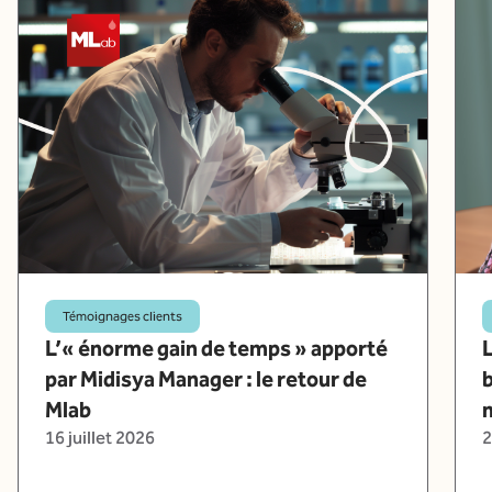
Témoignages clients
L’« énorme gain de temps » apporté
L
par Midisya Manager : le retour de
b
Mlab
16 juillet 2026
2